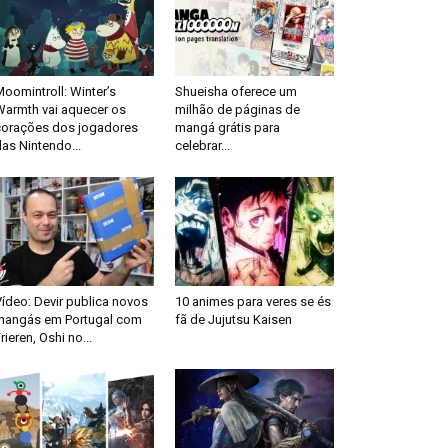
oomintroll: Winter’s
Shueisha oferece um
Warmth vai aquecer os
milhão de páginas de
corações dos jogadores
mangá grátis para
as Nintendo...
celebrar...
ídeo: Devir publica novos
10 animes para veres se és
mangás em Portugal com
fã de Jujutsu Kaisen
rieren, Oshi no...