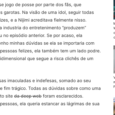
sse jogo de posse por parte dos fãs, que
s garotas. Na visão de uma idol, seguir todas
izes, e a Nijimi acreditava fielmente nisso.
M
ia industria do entretenimento “produzem”
no episódio anterior. Se por acaso, ela
d
enho minhas dúvidas se ela se importaria com
s pessoas felizes, ela também tem um lado podre.
idimensional que segue a risca clichês de um
V
cesas imaculadas e indefesas, somado ao seu
F
sse fim trágico. Todas as dúvidas sobre como uma
to site
da deep web
foram esclarecidos.
 pessoas, ela queria estancar as lágrimas de sua