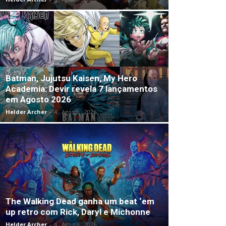
Batman, Jujutsu Kaisen, My Hero
Academia: Devir revela 7 lançamentos
em Agosto 2026
Helder Archer
-
4 , Agosto , 2026
The Walking Dead ganha um beat ‘em
up retro com Rick, Daryl e Michonne
Helder Archer
-
4 , Agosto , 2026