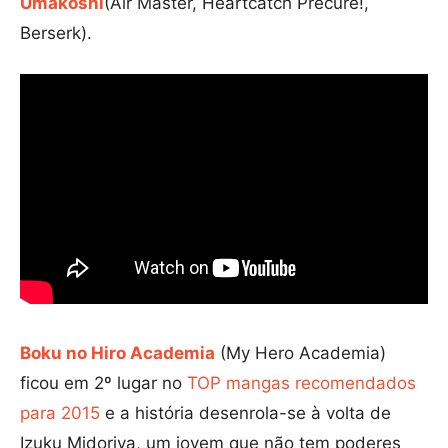
Umakoshi
(Air Master, Heartcatch Precure!,
Berserk).
Boku no Hiro Academia
(My Hero Academia)
ficou em 2º lugar no
TOP mangas recomendados
para 2015
e a história desenrola-se à volta de
Izuku Midoriya, um jovem que não tem poderes