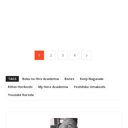
1
2
3
4
TAGS
Boku no Hiro Academia
Bones
Kenji Nagasaki
Kōhei Horikoshi
My Hero Academia
Yoshihiko Umakoshi
Yousuke Kuroda