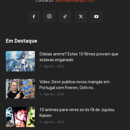
Contacto:
admin@otakupt.com
Em Destaque
Odeias anime? Estes 10 filmes provam que
estavas enganado
7 , Agosto , 2026
Vídeo: Devir publica novos mangás em
Portugal com Frieren, Oshi no...
6 , Agosto , 2026
10 animes para veres se és fã de Jujutsu
Kaisen
6 , Agosto , 2026