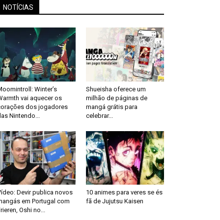
NOTÍCIAS
oomintroll: Winter’s
Shueisha oferece um
Warmth vai aquecer os
milhão de páginas de
corações dos jogadores
mangá grátis para
as Nintendo...
celebrar...
ídeo: Devir publica novos
10 animes para veres se és
mangás em Portugal com
fã de Jujutsu Kaisen
rieren, Oshi no...