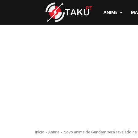
ANIME
MA
Início
Anime
Novo anime de Gundam será revelado na