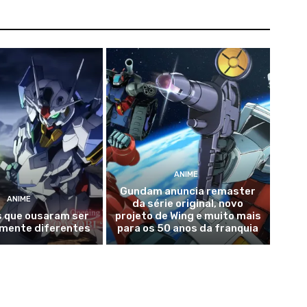
ANIME
Gundam anuncia remaster
ANIME
da série original, novo
s que ousaram ser
projeto de Wing e muito mais
mente diferentes
para os 50 anos da franquia