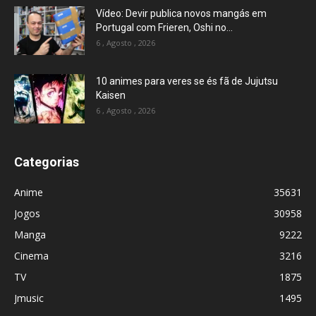
Vídeo: Devir publica novos mangás em
Portugal com Frieren, Oshi no...
6 , Agosto , 2026
10 animes para veres se és fã de Jujutsu
Kaisen
6 , Agosto , 2026
Categorias
Anime
35631
Jogos
30958
Manga
9222
Cinema
3216
TV
1875
Jmusic
1495