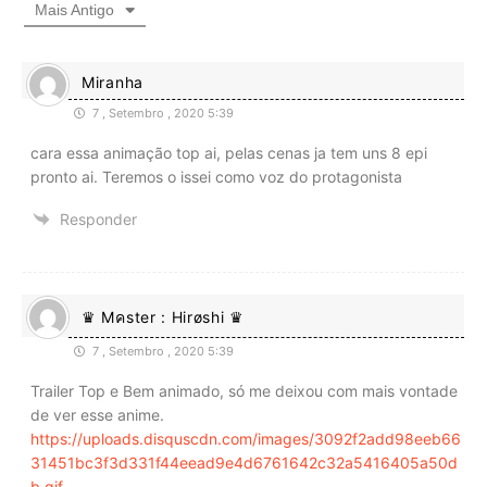
Mais Antigo
Miranha
7 , Setembro , 2020 5:39
cara essa animação top ai, pelas cenas ja tem uns 8 epi
pronto ai. Teremos o issei como voz do protagonista
Responder
♛ Mคster : Hirøshi ♛
7 , Setembro , 2020 5:39
Trailer Top e Bem animado, só me deixou com mais vontade
de ver esse anime.
https://uploads.disquscdn.com/images/3092f2add98eeb66
31451bc3f3d331f44eead9e4d6761642c32a5416405a50d
b.gif