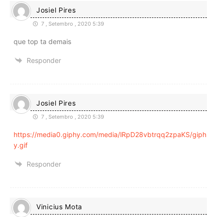
Josiel Pires
7 , Setembro , 2020 5:39
que top ta demais
Responder
Josiel Pires
7 , Setembro , 2020 5:39
https://media0.giphy.com/media/lRpD28vbtrqq2zpaKS/giph
y.gif
Responder
Vinicius Mota