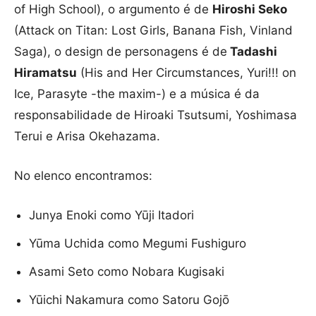
of High School), o argumento é de
Hiroshi Seko
(Attack on Titan: Lost Girls, Banana Fish, Vinland
Saga), o design de personagens é de
Tadashi
Hiramatsu
(His and Her Circumstances, Yuri!!! on
Ice, Parasyte -the maxim-) e a música é da
responsabilidade de Hiroaki Tsutsumi, Yoshimasa
Terui e Arisa Okehazama.
No elenco encontramos:
Junya Enoki como Yūji Itadori
Yūma Uchida como Megumi Fushiguro
Asami Seto como Nobara Kugisaki
Yūichi Nakamura como Satoru Gojō