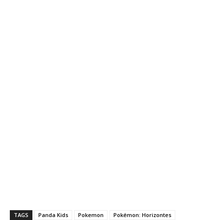
TAGS
Panda Kids
Pokemon
Pokémon: Horizontes