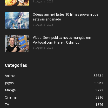
9 , Agosto , 2026
Odeias anime? Estes 10 filmes provam que
estavas enganado
7 , Agosto , 2026
Vídeo: Devir publica novos mangás em
Portugal com Frieren, Oshi no...
6 , Agosto , 2026
Categorias
Anime
35634
Jogos
30961
Manga
9222
Cinema
3216
TV
1876