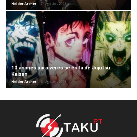
Helder Archer
-
7 , Agosto , 2026
10 animes para veres se és fã de Jujutsu
Kaisen
Helder Archer
-
6 , Agosto , 2026