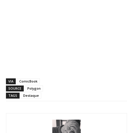
VIA
ComicBook
SOURCE
Polygon
TAGS
Destaque