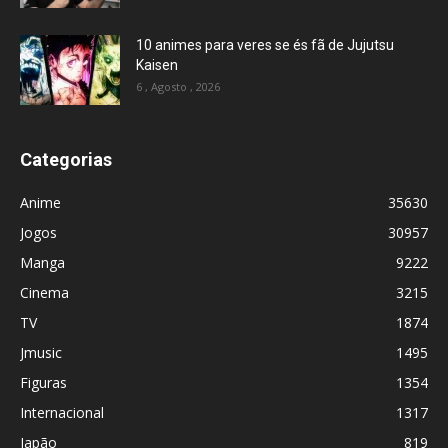
10 animes para veres se és fã de Jujutsu
Kaisen
6 , Agosto , 2026
Categorias
Anime
35630
Jogos
30957
Manga
9222
Cinema
3215
TV
1874
Jmusic
1495
Figuras
1354
Internacional
1317
Japão
819