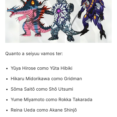
Quanto a seiyuu vamos ter:
Yūya Hirose como Yūta Hibiki
Hikaru Midorikawa como Gridman
Sōma Saitō como Shō Utsumi
Yume Miyamoto como Rokka Takarada
Reina Ueda como Akane Shinjō