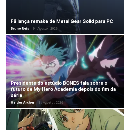
Fã lança remake de Metal Gear Solid para PC
Bruno Reis
-
9 , Agosto , 2026
Presidente do estúdio BONES fala sobre o
futuro de My Hero Academia depois do fim da
série
Helder Archer
-
8 , Agosto , 2026