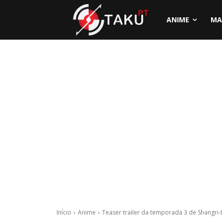
ANIME
MA
Início
Anime
Teaser trailer da temporada 3 de Shangri-