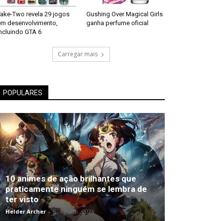
Take-Two revela 29 jogos
Gushing Over Magical Girls
em desenvolvimento,
ganha perfume oficial
ncluindo GTA 6
Carregar mais
POPULARES
10 animes de ação brilhantes que
praticamente ninguém se lembra de
ter visto
Helder Archer
-
5 , Agosto , 2026