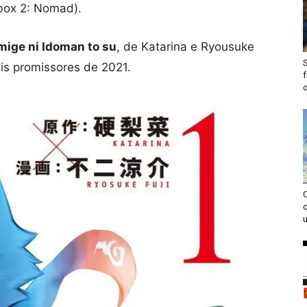
ox 2: Nomad).
mige ni Idoman to su
, de Katarina e Ryousuke
is promissores de 2021.
f
o
u