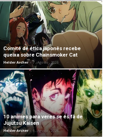
Comité de ética japonês recebe
queixa sobre Chainsmoker Cat
Helder Archer
-
7 , Agosto , 2026
10 animes para veres se és fã de
Jujutsu Kaisen
Helder Archer
-
6 , Agosto , 2026