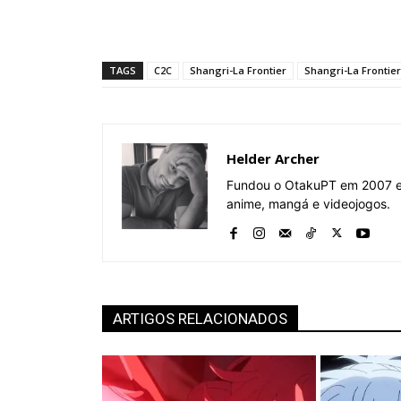
TAGS
C2C
Shangri-La Frontier
Shangri-La Frontier
Helder Archer
Fundou o OtakuPT em 2007 e 
anime, mangá e videojogos.
ARTIGOS RELACIONADOS