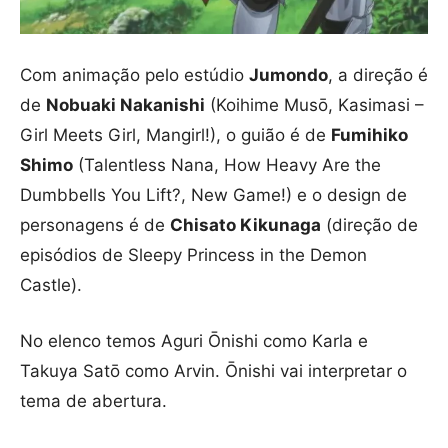
Com animação pelo estúdio
Jumondo
, a direção é
de
Nobuaki Nakanishi
(Koihime Musō, Kasimasi –
Girl Meets Girl, Mangirl!), o guião é de
Fumihiko
Shimo
(Talentless Nana, How Heavy Are the
Dumbbells You Lift?, New Game!) e o design de
personagens é de
Chisato Kikunaga
(direção de
episódios de Sleepy Princess in the Demon
Castle).
No elenco temos Aguri Ōnishi como Karla e
Takuya Satō como Arvin. Ōnishi vai interpretar o
tema de abertura.