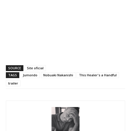
SOURCE
Site oficial
TAGS
Jumondo
Nobuaki Nakanishi
This Healer's a Handful
trailer