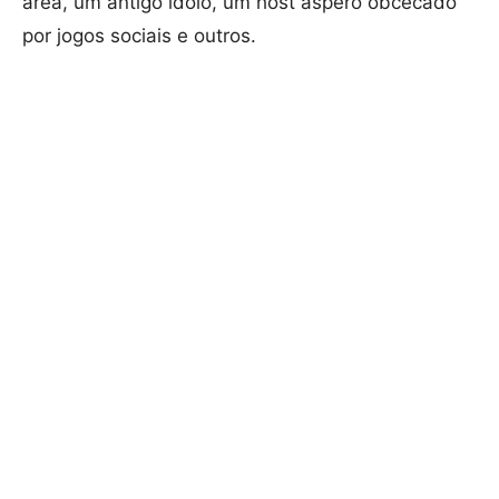
área, um antigo ídolo, um host áspero obcecado
por jogos sociais e outros.