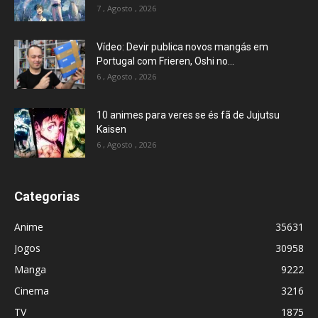
7 , Agosto , 2026
Vídeo: Devir publica novos mangás em
Portugal com Frieren, Oshi no...
6 , Agosto , 2026
10 animes para veres se és fã de Jujutsu
Kaisen
6 , Agosto , 2026
Categorias
Anime
35631
Jogos
30958
Manga
9222
Cinema
3216
TV
1875