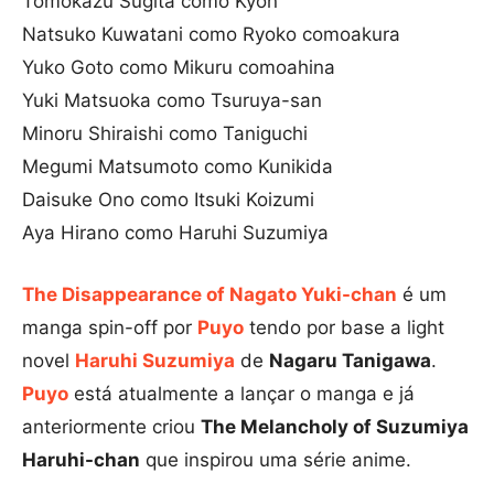
Tomokazu Sugita como Kyon
Natsuko Kuwatani como Ryoko comoakura
Yuko Goto como Mikuru comoahina
Yuki Matsuoka como Tsuruya-san
Minoru Shiraishi como Taniguchi
Megumi Matsumoto como Kunikida
Daisuke Ono como Itsuki Koizumi
Aya Hirano como Haruhi Suzumiya
The Disappearance of Nagato Yuki-chan
é um
manga spin-off por
Puyo
tendo por base a light
novel
Haruhi Suzumiya
de
Nagaru Tanigawa
.
Puyo
está atualmente a lançar o manga e já
anteriormente criou
The Melancholy of Suzumiya
Haruhi-chan
que inspirou uma série anime.