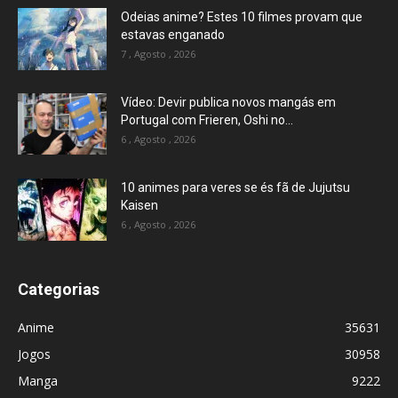
Odeias anime? Estes 10 filmes provam que
estavas enganado
7 , Agosto , 2026
Vídeo: Devir publica novos mangás em
Portugal com Frieren, Oshi no...
6 , Agosto , 2026
10 animes para veres se és fã de Jujutsu
Kaisen
6 , Agosto , 2026
Categorias
Anime
35631
Jogos
30958
Manga
9222