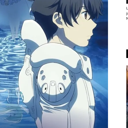
L
j
N