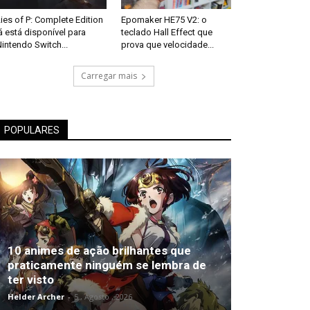
ies of P: Complete Edition
Epomaker HE75 V2: o
á está disponível para
teclado Hall Effect que
intendo Switch...
prova que velocidade...
Carregar mais
POPULARES
10 animes de ação brilhantes que
praticamente ninguém se lembra de
ter visto
Helder Archer
-
5 , Agosto , 2026