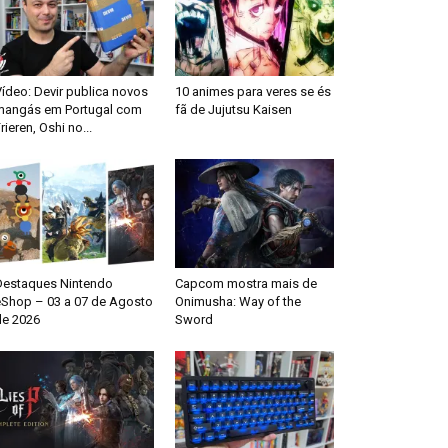
ídeo: Devir publica novos
10 animes para veres se és
mangás em Portugal com
fã de Jujutsu Kaisen
rieren, Oshi no...
Destaques Nintendo
Capcom mostra mais de
eShop – 03 a 07 de Agosto
Onimusha: Way of the
de 2026
Sword