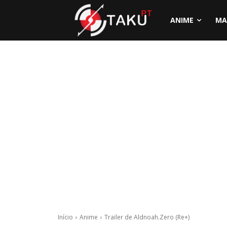
ANIME
MA
Início
Anime
Trailer de Aldnoah.Zero (Re+)