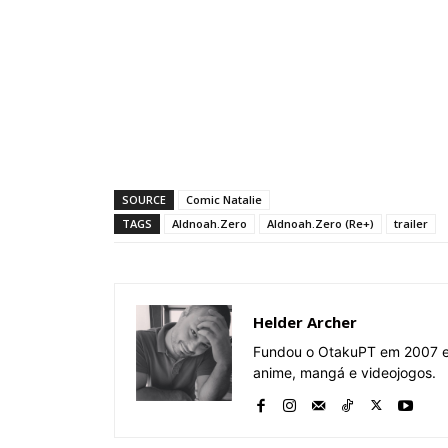
SOURCE
Comic Natalie
TAGS
Aldnoah.Zero
Aldnoah.Zero (Re+)
trailer
Helder Archer
Fundou o OtakuPT em 2007 e 
anime, mangá e videojogos.