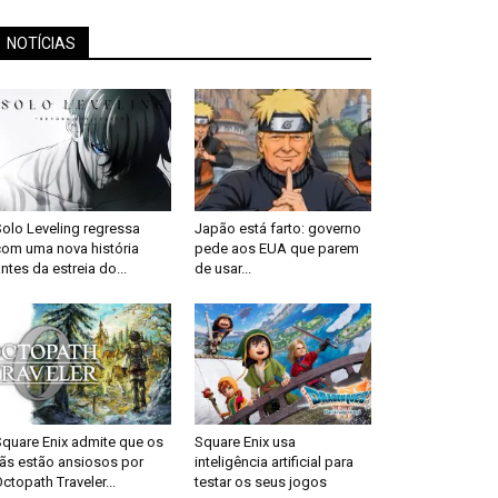
NOTÍCIAS
olo Leveling regressa
Japão está farto: governo
com uma nova história
pede aos EUA que parem
ntes da estreia do...
de usar...
Square Enix admite que os
Square Enix usa
fãs estão ansiosos por
inteligência artificial para
ctopath Traveler...
testar os seus jogos