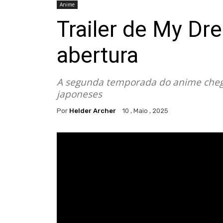
Anime
Trailer de My Dr
abertura
A segunda temporada do anime chega
japoneses
Por
Helder Archer
10 , Maio , 2025