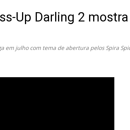
ess-Up Darling 2 mostr
 em julho com tema de abertura pelos Spira Spic