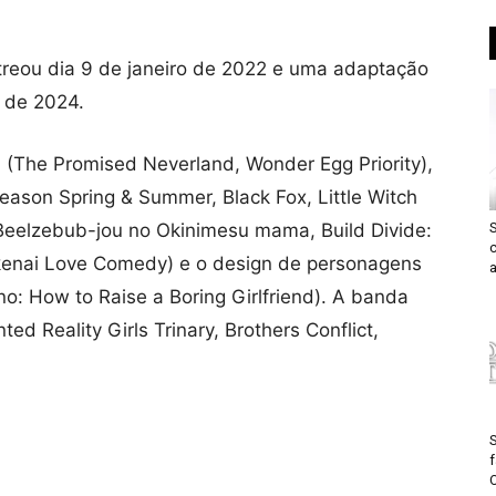
treou dia 9 de janeiro de 2022 e uma adaptação
o de 2024.
s
(The Promised Neverland, Wonder Egg Priority),
eason Spring & Summer, Black Fox, Little Witch
eelzebub-jou no Okinimesu mama, Build Divide:
S
akenai Love Comedy) e o design de personagens
a
o: How to Raise a Boring Girlfriend). A banda
d Reality Girls Trinary, Brothers Conflict,
O