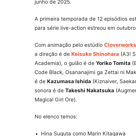
junho de 2025.
A primeira temporada de 12 episódios es
para série live-action estreou em outubr
Com animação pelo estúdio
Cloverwork
a direção é de
Keisuke Shinohara
(A3! S
Academia), o guião é de
Yoriko Tomita
(B
Code Black, Osananajimi ga Zettai ni M
é de
Kazumasa Ishida
(Kiznaiver, Saekan
sonora é de
Takeshi Nakatsuka
(Augmente
Magical Girl Ore).
No elenco temos:
Hina Suguta como Marin Kitagawa