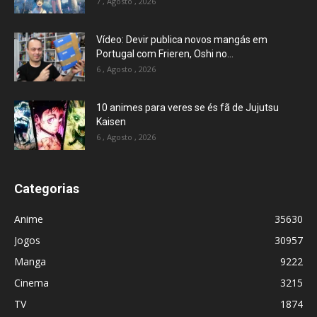
7 , Agosto , 2026
Vídeo: Devir publica novos mangás em
Portugal com Frieren, Oshi no...
6 , Agosto , 2026
10 animes para veres se és fã de Jujutsu
Kaisen
6 , Agosto , 2026
Categorias
Anime
35630
Jogos
30957
Manga
9222
Cinema
3215
TV
1874