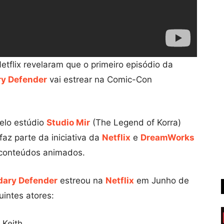
tflix revelaram que o primeiro episódio da
ry Defender
vai estrear na Comic-Con
elo estúdio
Studio Mir
(The Legend of Korra)
faz parte da iniciativa da
Netflix
e
DreamWorks
 conteúdos animados.
dary Defender
estreou na
Netflix
em Junho de
intes atores:
 Keith