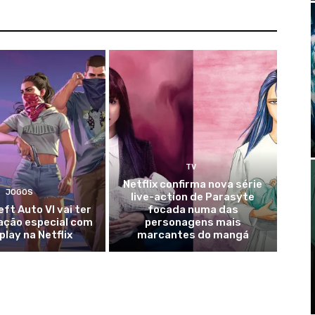
TV
Netflix confirma nova série
JOGOS
live-action de Parasyte
ft Auto VI vai ter
focada numa das
ação especial com
personagens mais
lay na Netflix
marcantes do mangá