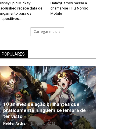
isney Epic Mickey:
HandyGames passa a
Rebrushed recebe data de
chamar-se THQ Nordic
lançamento para os
Mobile
ispositivos...
Carregar mais
POPULARES
10 animes de ação brilhantes que
praticamente ninguém se lembra de
ter visto
Helder Archer
-
5 , Agosto , 2026