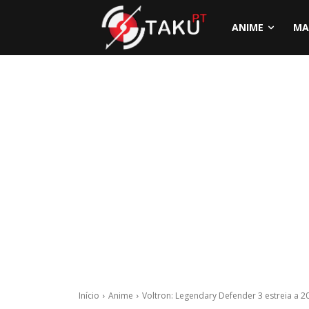
ANIME
MA
Início
Anime
Voltron: Legendary Defender 3 estreia a 20