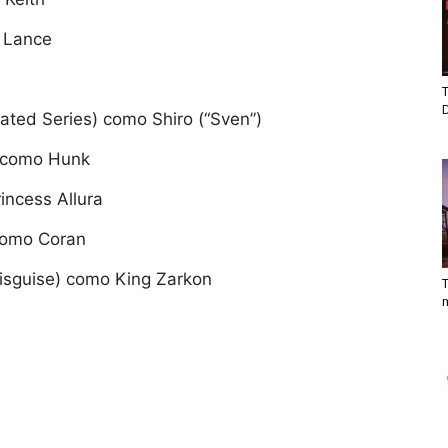
 Lance
T
ted Series) como Shiro (“Sven”)
) como Hunk
incess Allura
 como Coran
Disguise) como King Zarkon
T