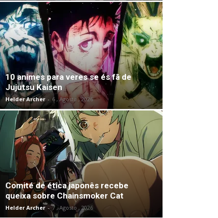
10 animes para veres se és fã de
Jujutsu Kaisen
Helder Archer
-
6 , Agosto , 2026
Comité de ética japonês recebe
queixa sobre Chainsmoker Cat
Helder Archer
-
7 , Agosto , 2026