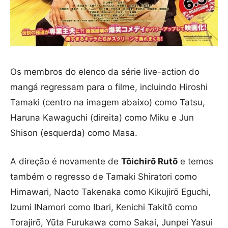
Os membros do elenco da série live-action do
mangá regressam para o filme, incluindo Hiroshi
Tamaki (centro na imagem abaixo) como Tatsu,
Haruna Kawaguchi (direita) como Miku e Jun
Shison (esquerda) como Masa.
A direção é novamente de
Tōichirō Rutō
e temos
também o regresso de Tamaki Shiratori como
Himawari, Naoto Takenaka como Kikujirō Eguchi,
Izumi INamori como Ibari, Kenichi Takitō como
Torajirō, Yūta Furukawa como Sakai, Junpei Yasui