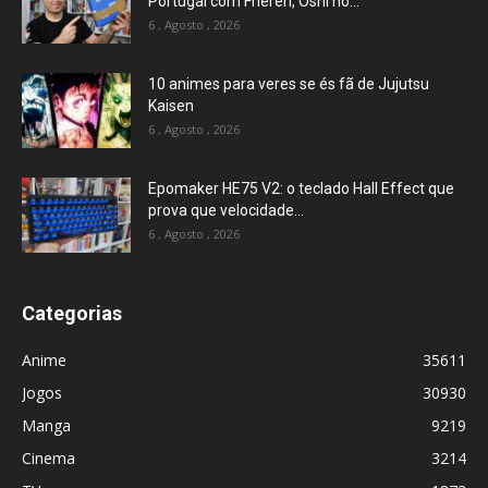
Portugal com Frieren, Oshi no...
6 , Agosto , 2026
10 animes para veres se és fã de Jujutsu
Kaisen
6 , Agosto , 2026
Epomaker HE75 V2: o teclado Hall Effect que
prova que velocidade...
6 , Agosto , 2026
Categorias
Anime
35611
Jogos
30930
Manga
9219
Cinema
3214