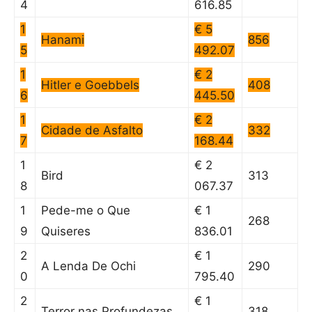
4
616.85
1
€ 5
Hanami
856
5
492.07
1
€ 2
Hitler e Goebbels
408
6
445.50
1
€ 2
Cidade de Asfalto
332
7
168.44
1
€ 2
Bird
313
8
067.37
1
Pede-me o Que
€ 1
268
9
Quiseres
836.01
2
€ 1
A Lenda De Ochi
290
0
795.40
2
€ 1
Terror nas Profundezas
318