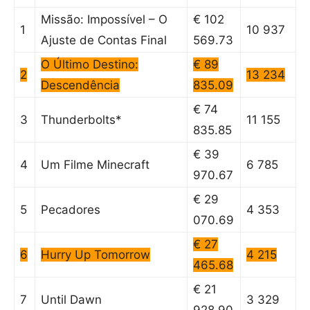
Missão: Impossível – O
€ 102
1
10 937
Ajuste de Contas Final
569.73
O Último Destino:
€ 89
2
13 234
Descendência
835.09
€ 74
3
Thunderbolts*
11 155
835.85
€ 39
4
Um Filme Minecraft
6 785
970.67
€ 29
5
Pecadores
4 353
070.69
€ 27
6
Hurry Up Tomorrow
4 215
465.68
€ 21
7
Until Dawn
3 329