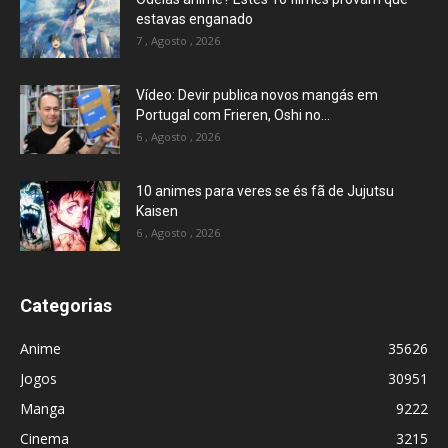
estavas enganado
7 , Agosto , 2026
Vídeo: Devir publica novos mangás em
Portugal com Frieren, Oshi no...
6 , Agosto , 2026
10 animes para veres se és fã de Jujutsu
Kaisen
6 , Agosto , 2026
Categorias
Anime
35626
Jogos
30951
Manga
9222
Cinema
3215