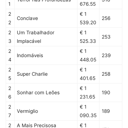
1
676.55
2
€ 1
Conclave
256
2
539.20
2
Um Trabalhador
€ 1
253
3
Implacável
525.33
2
€ 1
Indomáveis
239
4
448.05
2
€ 1
Super Charlie
258
5
401.65
2
€ 1
Sonhar com Leões
190
6
231.65
2
€ 1
Vermiglio
189
7
090.35
2
A Mais Precisosa
€ 1