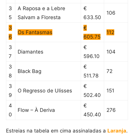
3
A Raposa e a Lebre
€
106
5
Salvam a Floresta
633.50
3
€
Os Fantasmas
112
6
605.75
3
€
Diamantes
104
7
596.10
3
€
Black Bag
72
8
511.78
3
€
O Regresso de Ulisses
151
9
502.40
4
€
Flow – À Deriva
276
0
450.40
Estreias na tabela em cima assinaladas a
Laranja
.