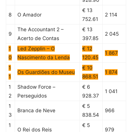
928.90
€ 13
8
O Amador
2 114
752.61
The Accountant 2 –
€ 13
9
2 045
Acerto de Contas
397.85
1
Led Zepplin – O
€ 12
1 867
0
Nascimento da Lenda
120.45
1
€ 10
Os Guardiões do Museu
1 874
1
868.51
1
Shadow Force –
€ 6
1 041
2
Perseguidos
928.37
1
€ 5
Branca de Neve
966
3
838.54
1
€ 5
O Rei dos Reis
979