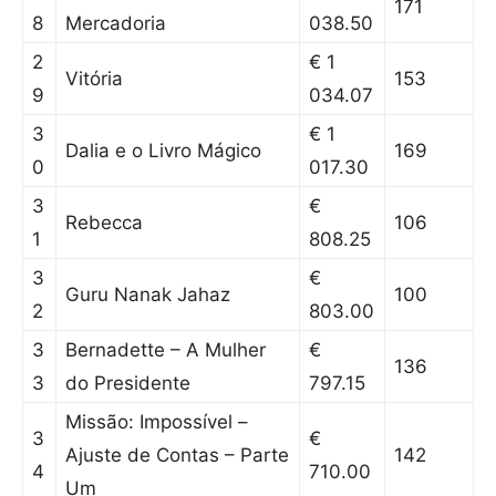
171
8
Mercadoria
038.50
2
€ 1
Vitória
153
9
034.07
3
€ 1
Dalia e o Livro Mágico
169
0
017.30
3
€
Rebecca
106
1
808.25
3
€
Guru Nanak Jahaz
100
2
803.00
3
Bernadette – A Mulher
€
136
3
do Presidente
797.15
Missão: Impossível –
3
€
Ajuste de Contas – Parte
142
4
710.00
Um