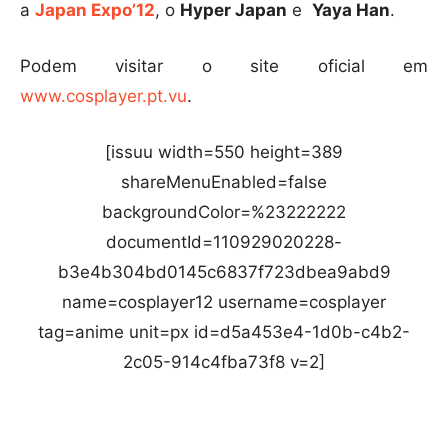
a
Japan Expo’12
, o
Hyper Japan
e
Yaya Han
.
Podem visitar o site oficial em
www.cosplayer.pt.vu
.
[issuu width=550 height=389
shareMenuEnabled=false
backgroundColor=%23222222
documentId=110929020228-
b3e4b304bd0145c6837f723dbea9abd9
name=cosplayer12 username=cosplayer
tag=anime unit=px id=d5a453e4-1d0b-c4b2-
2c05-914c4fba73f8 v=2]