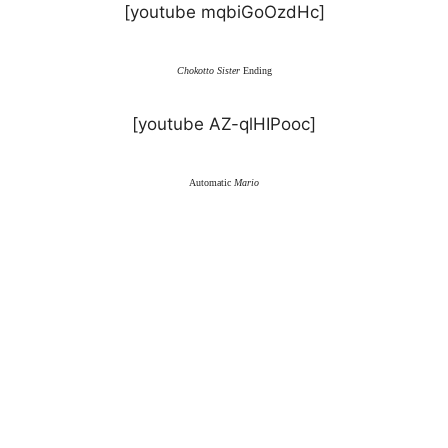
[youtube mqbiGoOzdHc]
Chokotto Sister
Ending
[youtube AZ-qlHIPooc]
Automatic
Mario