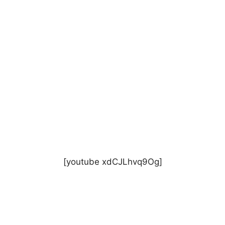
[youtube xdCJLhvq9Og]