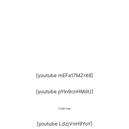
[youtube mEFa17MZrX8]
[youtube pYIn9cnHMdU]
Crash man
[youtube LdzjVnH9YoY]