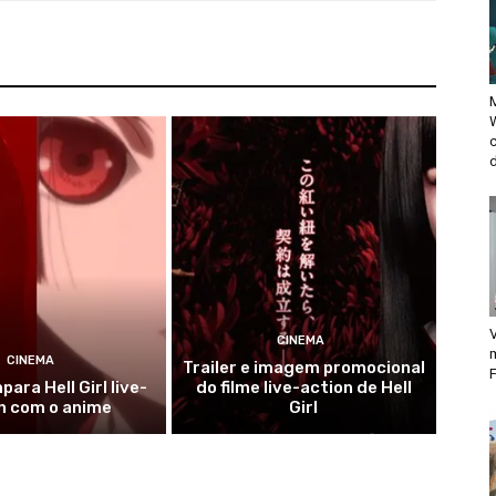
M
d
V
CINEMA
CINEMA
Trailer e imagem promocional
F
ara Hell Girl live-
do filme live-action de Hell
n com o anime
Girl