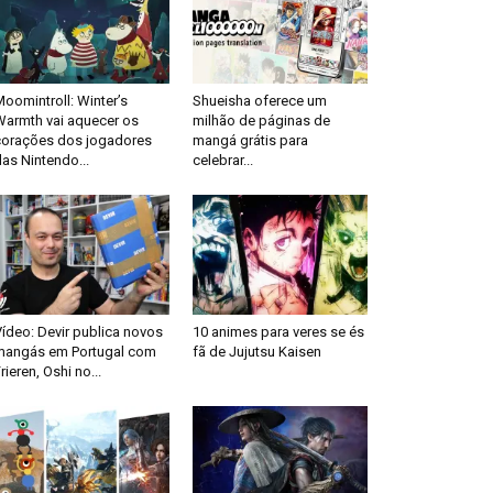
oomintroll: Winter’s
Shueisha oferece um
Warmth vai aquecer os
milhão de páginas de
corações dos jogadores
mangá grátis para
as Nintendo...
celebrar...
ídeo: Devir publica novos
10 animes para veres se és
mangás em Portugal com
fã de Jujutsu Kaisen
rieren, Oshi no...