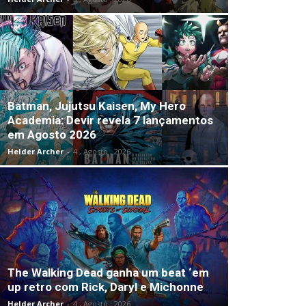
Batman, Jujutsu Kaisen, My Hero
Academia: Devir revela 7 lançamentos
em Agosto 2026
Helder Archer
-
4 , Agosto , 2026
The Walking Dead ganha um beat ‘em
up retro com Rick, Daryl e Michonne
Helder Archer
-
4 , Agosto , 2026