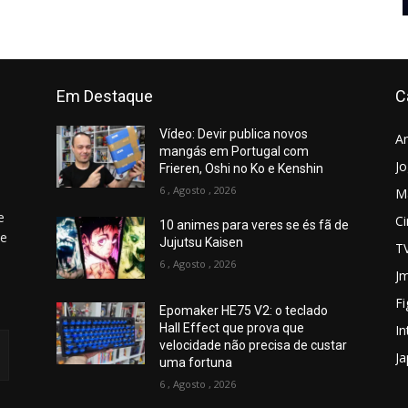
Em Destaque
C
Vídeo: Devir publica novos
A
mangás em Portugal com
J
Frieren, Oshi no Ko e Kenshin
6 , Agosto , 2026
M
e
C
10 animes para veres se és fã de
 e
Jujutsu Kaisen
T
6 , Agosto , 2026
Jm
Fi
Epomaker HE75 V2: o teclado
Hall Effect que prova que
In
velocidade não precisa de custar
J
uma fortuna
6 , Agosto , 2026