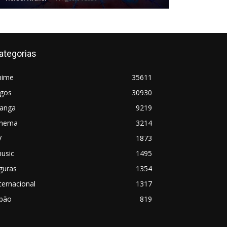
ategorias
nime
35611
ogos
30930
anga
9219
inema
3214
V
1873
usic
1495
guras
1354
ternacional
1317
apão
819