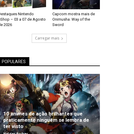
Destaques Nintendo
Capcom mostra mais de
eShop – 03 a 07 de Agosto
Onimusha: Way of the
de 2026
Sword
Carregar mais
POPULARES
10 animes de ação brilhantes que
praticamente ninguém se lembra de
ter visto
Helder Archer
-
5 , Agosto , 2026