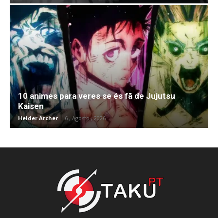
10 animes para veres se és fã de Jujutsu
Kaisen
Helder Archer
-
6 , Agosto , 2026