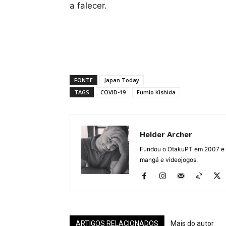
a falecer.
FONTE
Japan Today
TAGS
COVID-19
Fumio Kishida
Helder Archer
Fundou o OtakuPT em 2007 e de
mangá e videojogos.
ARTIGOS RELACIONADOS
Mais do autor