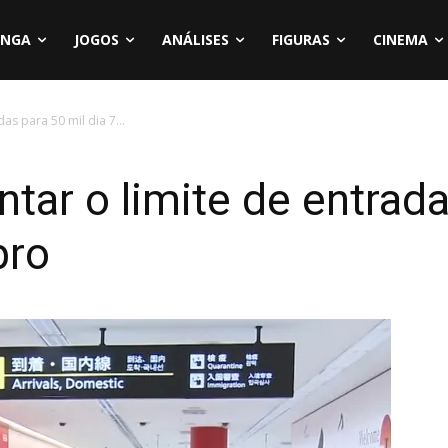
NGA
JOGOS
ANÁLISES
FIGURAS
CINEMA
as para 50 mil dia 7...
tar o limite de entrada
bro