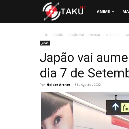
ANIME
MA
Início
Japão
Japão vai aumentar o limite de entrad
Japão
Japão vai aumen
dia 7 de Setem
Por
Helder Archer
-
31 , Agosto , 2022