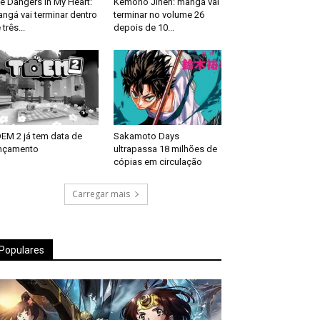
e Dangers in My Heart:
Kemono Jihen: mangá vai
ngá vai terminar dentro
terminar no volume 26
 três...
depois de 10...
EM 2 já tem data de
Sakamoto Days
nçamento
ultrapassa 18 milhões de
cópias em circulação
Carregar mais
Populares