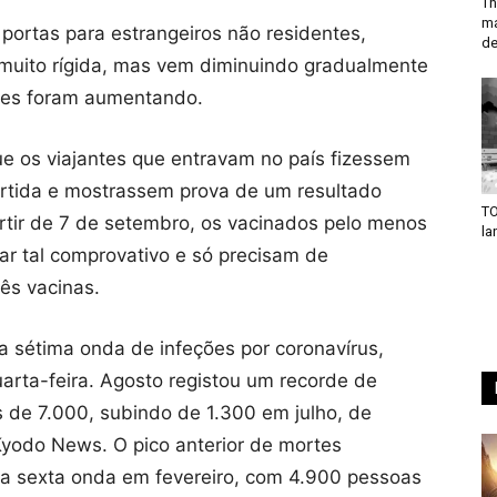
Th
ma
portas para estrangeiros não residentes,
de
a muito rígida, mas vem diminuindo gradualmente
ões foram aumentando.
ue os viajantes que entravam no país fizessem
artida e mostrassem prova de um resultado
TO
rtir de 7 de setembro, os vacinados pelo menos
la
ar tal comprovativo e só precisam de
ês vacinas.
ua sétima onda de infeções por coronavírus,
arta-feira. Agosto registou um recorde de
de 7.000, subindo de 1.300 em julho, de
yodo News. O pico anterior de mortes
e a sexta onda em fevereiro, com 4.900 pessoas