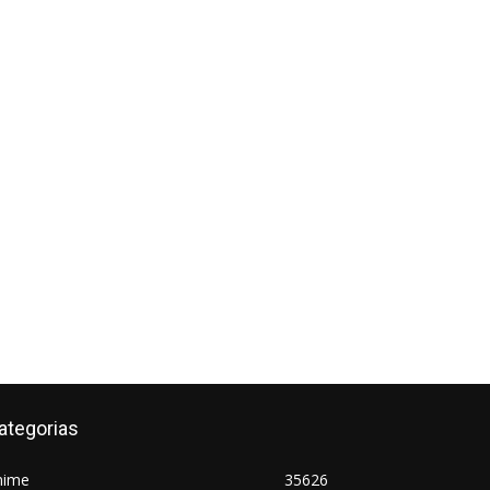
ategorias
nime
35626