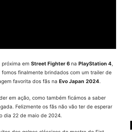
s próxima em
Street Fighter 6
na
PlayStation 4
,
 fomos finalmente brindados com um trailer de
agem favorita dos fãs na
Evo Japan
2024
.
der em ação, como também ficámos a saber
ada. Felizmente os fãs não vão ter de esperar
no dia 22 de maio de 2024.
itos dos golpes clássicos do mestre do Fist,