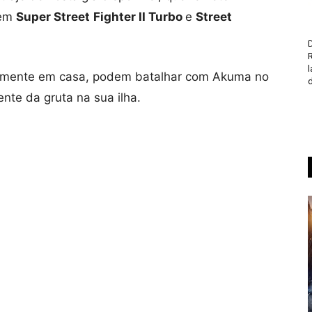
 em
Super Street
Fighter II Turbo
e
Street
D
ealmente em casa, podem batalhar com Akuma no
d
ente da gruta na sua ilha.