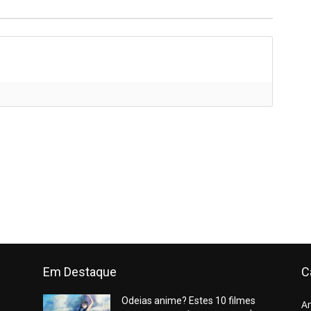
Em Destaque
C
Odeias anime? Estes 10 filmes
A