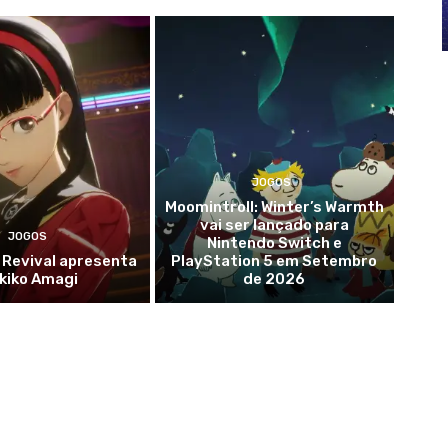
JOGOS
Moomintroll: Winter’s Warmth
vai ser lançado para
JOGOS
Nintendo Switch e
 Revival apresenta
PlayStation 5 em Setembro
kiko Amagi
de 2026