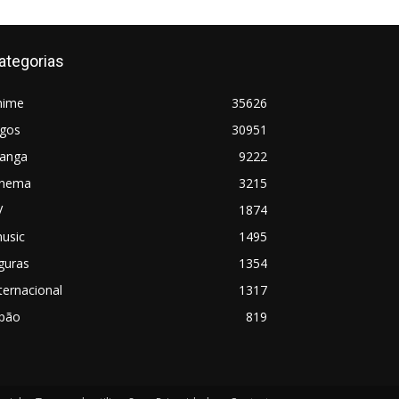
ategorias
nime
35626
ogos
30951
anga
9222
inema
3215
V
1874
usic
1495
guras
1354
ternacional
1317
apão
819