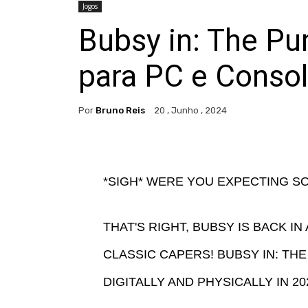
Jogos
Bubsy in: The Pu
para PC e Conso
Por
Bruno Reis
20 , Junho , 2024
*SIGH* WERE YOU EXPECTING S
THAT'S RIGHT, BUBSY IS BACK I
CLASSIC CAPERS! BUBSY IN: T
DIGITALLY AND PHYSICALLY IN 20