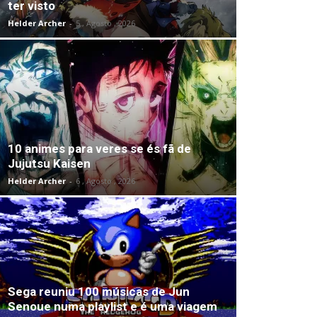
ter visto
Helder Archer
-
5 , Agosto , 2026
10 animes para veres se és fã de
Jujutsu Kaisen
Helder Archer
-
6 , Agosto , 2026
Sega reuniu 100 músicas de Jun
Senoue numa playlist e é uma viagem