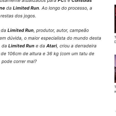
adosamente atualizados para
PC
s e
Consolas
ne
da
Limited Run
. Ao longo do processo, a
restas dos jogos.
, da
Limited Run
, produtor, autor, campeão
T
em dúvida, o maior especialista do mundo desta
a da
Limited Run
e da
Atari
, criou a derradeira
e de 106cm de altura e 36 kg (com um tatu de
 pode correr mal?
T