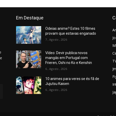
Em Destaque
C
Odeias anime? Estes 10 filmes
A
provam que estavas enganado
J
7 , Agosto , 2026
M
e
C
Vídeo: Devir publica novos
 e
mangás em Portugal com
T
Frieren, Oshi no Ko e Kenshin
Jm
6 , Agosto , 2026
Fi
10 animes para veres se és fã de
Jujutsu Kaisen
In
6 , Agosto , 2026
J