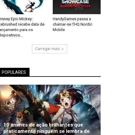
isney Epic Mickey:
HandyGames passa a
Rebrushed recebe data de
chamar-se THQ Nordic
lançamento para os
Mobile
ispositivos...
Carregar mais
POPULARES
10 animes de ação brilhantes que
praticamente ninguém se lembra de