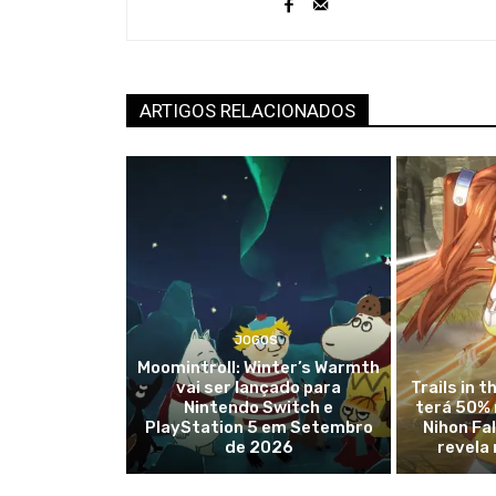
ARTIGOS RELACIONADOS
JOGOS
Moomintroll: Winter’s Warmth
vai ser lançado para
Trails in 
Nintendo Switch e
terá 50% 
PlayStation 5 em Setembro
Nihon Fa
de 2026
revela