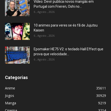
Vídeo: Devir publica novos mangás em
Portugal com Frieren, Oshi no...
6 , Agosto , 2026
10 animes para veres se és fã de Jujutsu
Kaisen
6 , Agosto , 2026
Epomaker HE75 V2: o teclado Hall Effect que
prova que velocidade...
6 , Agosto , 2026
Categorias
Anime
35611
Jogos
30929
Manga
9219
Cinema
3214