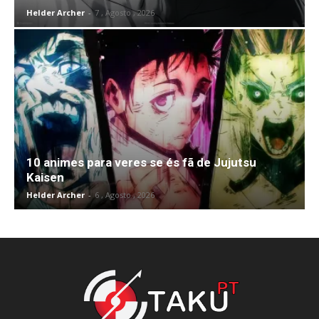
Helder Archer
-
7 , Agosto , 2026
10 animes para veres se és fã de Jujutsu
Kaisen
Helder Archer
-
6 , Agosto , 2026