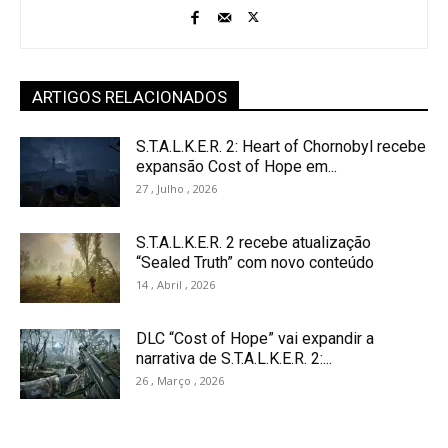
ARTIGOS RELACIONADOS
S.T.A.L.K.E.R. 2: Heart of Chornobyl recebe
expansão Cost of Hope em...
27 , Julho , 2026
S.T.A.L.K.E.R. 2 recebe atualização
“Sealed Truth” com novo conteúdo
14 , Abril , 2026
DLC “Cost of Hope” vai expandir a
narrativa de S.T.A.L.K.E.R. 2:...
26 , Março , 2026