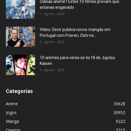
Odeias anime? Estes 10 filmes provam que
estavas enganado
7 , Agosto , 2026
Vídeo: Devir publica novos mangás em
Portugal com Frieren, Oshi no...
6 , Agosto , 2026
10 animes para veres se és fã de Jujutsu
Kaisen
6 , Agosto , 2026
Categorias
Anime
35628
Jogos
30952
Manga
9222
Cinema
3215