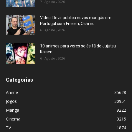
7 , Agosto , 2026
Vídeo: Devir publica novos mangás em
Portugal com Frieren, Oshi no...
6 , Agosto , 2026
10 animes para veres se és fã de Jujutsu
Kaisen
6 , Agosto , 2026
Categorias
Anime
35628
Jogos
30951
Manga
9222
Cinema
3215
TV
1874