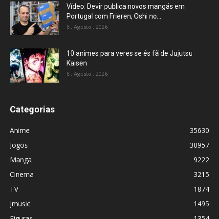
Vídeo: Devir publica novos mangás em
Portugal com Frieren, Oshi no...
6 , Agosto , 2026
10 animes para veres se és fã de Jujutsu
Kaisen
6 , Agosto , 2026
Categorias
Anime
35630
Jogos
30957
Manga
9222
Cinema
3215
TV
1874
Jmusic
1495
Figuras
1354