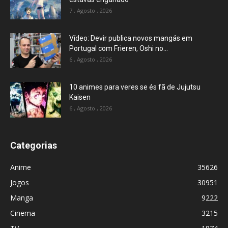
7 , Agosto , 2026
Vídeo: Devir publica novos mangás em
Portugal com Frieren, Oshi no...
6 , Agosto , 2026
10 animes para veres se és fã de Jujutsu
Kaisen
6 , Agosto , 2026
Categorias
Anime
35626
Jogos
30951
Manga
9222
Cinema
3215