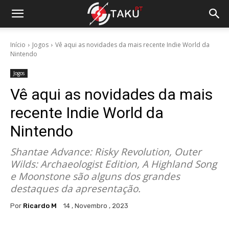
Início
Jogos
Vê aqui as novidades da mais recente Indie World da
Nintendo
Jogos
Vê aqui as novidades da mais
recente Indie World da
Nintendo
Shantae Advance: Risky Revolution, Outer
Wilds: Archaeologist Edition, A Highland Song
e Moonstone são alguns dos grandes
destaques da apresentação.
Por
Ricardo M
14 , Novembro , 2023