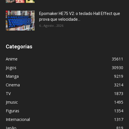
Epomaker HE75 V2: o teclado Hall Effect que
prova que velocidade...
6 , Agosto , 2026
Categorias
Anime
35611
Jogos
30930
Manga
9219
Cinema
3214
TV
1873
Jmusic
1495
Figuras
1354
Internacional
1317
Japão
819