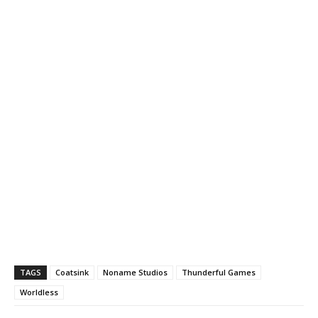
TAGS
Coatsink
Noname Studios
Thunderful Games
Worldless