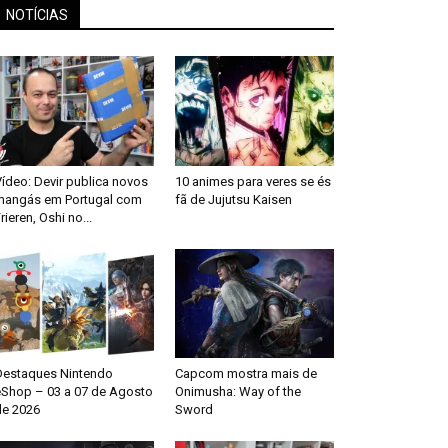
NOTÍCIAS
ídeo: Devir publica novos
10 animes para veres se és
mangás em Portugal com
fã de Jujutsu Kaisen
rieren, Oshi no...
Destaques Nintendo
Capcom mostra mais de
eShop – 03 a 07 de Agosto
Onimusha: Way of the
de 2026
Sword