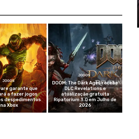
JOGOS
JOGOS
DOOM: The Dark Ages recebe
ware garante que
DLC Revelations e
rá a fazer jogos
atualização gratuita
os despedimentos
Ripatorium 3.0 em Julho de
na Xbox
2026