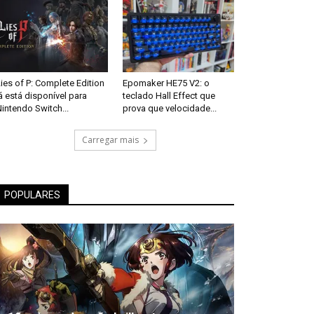
ies of P: Complete Edition
Epomaker HE75 V2: o
á está disponível para
teclado Hall Effect que
intendo Switch...
prova que velocidade...
Carregar mais
POPULARES