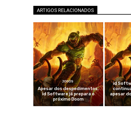
ARTIGOS RELACIONADOS
JOGOS
id Soft
Apesar dos despedimentos,
continua
id Software já prepara o
apesar d
próximo Doom