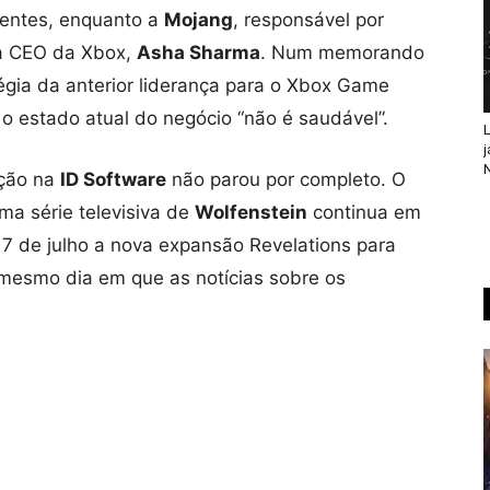
dentes, enquanto a
Mojang
, responsável por
 à CEO da Xbox,
Asha Sharma
. Num memorando
égia da anterior liderança para o Xbox Game
o estado atual do negócio “não é saudável”.
L
j
N
ução na
ID Software
não parou por completo. O
a série televisiva de
Wolfenstein
continua em
 7 de julho a nova expansão Revelations para
 mesmo dia em que as notícias sobre os