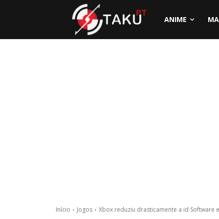
ANIME
MA
Início
Jogos
Xbox reduziu drasticamente a id Software e