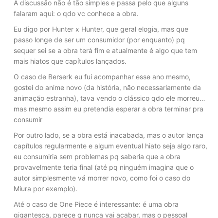
A discussão não é tão simples e passa pelo que alguns
falaram aqui: o qdo vc conhece a obra.
Eu digo por Hunter x Hunter, que geral elogia, mas que
passo longe de ser um consumidor (por enquanto) pq
sequer sei se a obra terá fim e atualmente é algo que tem
mais hiatos que capítulos lançados.
O caso de Berserk eu fui acompanhar esse ano mesmo,
gostei do anime novo (da história, não necessariamente da
animação estranha), tava vendo o clássico qdo ele morreu…
mas mesmo assim eu pretendia esperar a obra terminar pra
consumir
Por outro lado, se a obra está inacabada, mas o autor lança
capítulos regularmente e algum eventual hiato seja algo raro,
eu consumiria sem problemas pq saberia que a obra
provavelmente teria final (até pq ninguém imagina que o
autor simplesmente vá morrer novo, como foi o caso do
Miura por exemplo).
Até o caso de One Piece é interessante: é uma obra
gigantesca, parece q nunca vai acabar, mas o pessoal