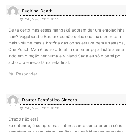
Fucking Death
24 , Maio , 2021 16:55
Ele tá certo mas esses mangaká adoram dar um enroladinha
hein? Vagabond e Berserk eu não coleciono mais pq n tem
mais volume mas a história das obras estava bem arrastada,
One Punch Man é outro q tô afim de parar pq a história está
indo em direção nenhuma e Vinland Saga eu só n parei pq
acho q o enredo tá na reta final.
Responder
Doutor Fantástico Sincero
24 , Maio , 2021 16:38
Errado não está.
Eu entendo, é sempre mais interessante comprar uma série
completa que tem, claro, um final, e você já tenha garantias