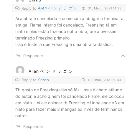
Allen ペ ン ド ラ ゴ ン
Reply to
31 , Maio , 2021 14:33
Ai a obra é cancelada e começam a obrigar a terminar a
antiga. Flame Inferno foi cancelado, Freenzing tá em
hiato e eles estão fazendo outra obra, poxa tivessem
terminado Freezing primeiro.
Isso é triste já que Freezing é uma obra fantástica.
Responder
Allen ペ ン ド ラ ゴ ン
Reply to
Chrno
1 , Junho , 2021 20:44
Tb gosto de Freezing(aliás só fã)… mas é chato atitude
do autor, e acho q nem foi cancelado Flame, ele colocou
em hiato… Aí ele colocar tb Freezing e Unbalance x3 em
hiato para fazer mais 3 mangas ao invés de terminar os
outros!
Responder