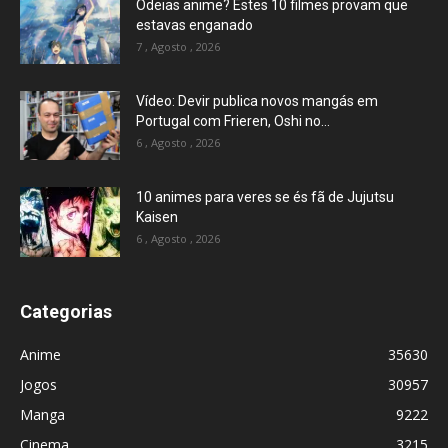
Odeias anime? Estes 10 filmes provam que
estavas enganado
7 , Agosto , 2026
Vídeo: Devir publica novos mangás em
Portugal com Frieren, Oshi no...
6 , Agosto , 2026
10 animes para veres se és fã de Jujutsu
Kaisen
6 , Agosto , 2026
Categorias
Anime
35630
Jogos
30957
Manga
9222
Cinema
3215