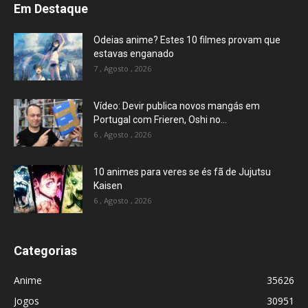
Em Destaque
Odeias anime? Estes 10 filmes provam que
estavas enganado
7 , Agosto , 2026
Vídeo: Devir publica novos mangás em
Portugal com Frieren, Oshi no...
6 , Agosto , 2026
10 animes para veres se és fã de Jujutsu
Kaisen
6 , Agosto , 2026
Categorias
Anime
35626
Jogos
30951