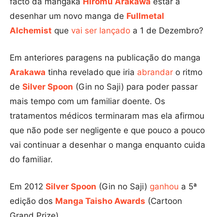
facto da mangaka
Hiromu Arakawa
estar a
desenhar um novo manga de
Fullmetal
Alchemist
que
vai ser lançado
a 1 de Dezembro?
Em anteriores paragens na publicação do manga
Arakawa
tinha revelado que iria
abrandar
o ritmo
de
Silver Spoon
(Gin no Saji) para poder passar
mais tempo com um familiar doente. Os
tratamentos médicos terminaram mas ela afirmou
que não pode ser negligente e que pouco a pouco
vai continuar a desenhar o manga enquanto cuida
do familiar.
Em 2012
Silver Spoon
(Gin no Saji)
ganhou
a 5ª
edição dos
Manga Taisho Awards
(Cartoon
Grand Prize).