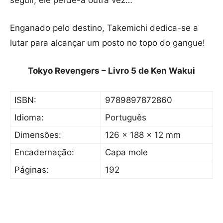
seguir, ele perde-a outra vez…
Enganado pelo destino, Takemichi dedica-se a
lutar para alcançar um posto no topo do gangue!
Tokyo Revengers – Livro 5 de Ken Wakui
ISBN:
9789897872860
Idioma:
Português
Dimensões:
126 x 188 x 12 mm
Encadernação:
Capa mole
Páginas:
192