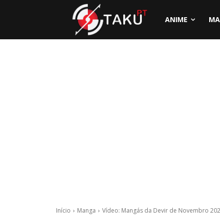
ANIME
MA
Início
Manga
Vídeo: Mangás da Devir de Novembro 20