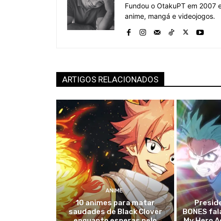
Fundou o OtakuPT em 2007 e 
anime, mangá e videojogos.
ARTIGOS RELACIONADOS
ANIME
10 animes para matar
Presid
saudades de Black Clover
BONES fala
enquanto esperas pelo
My Hero A