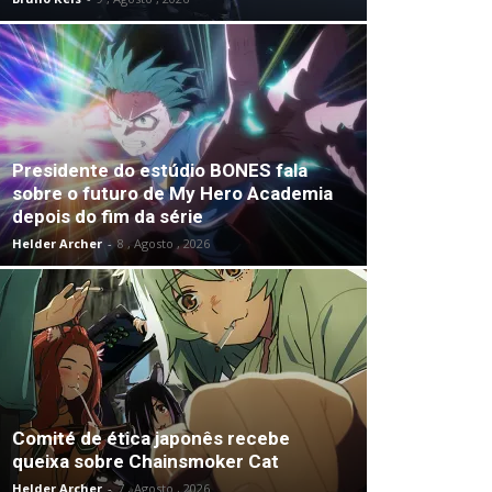
Presidente do estúdio BONES fala
sobre o futuro de My Hero Academia
depois do fim da série
Helder Archer
-
8 , Agosto , 2026
Comité de ética japonês recebe
queixa sobre Chainsmoker Cat
Helder Archer
-
7 , Agosto , 2026