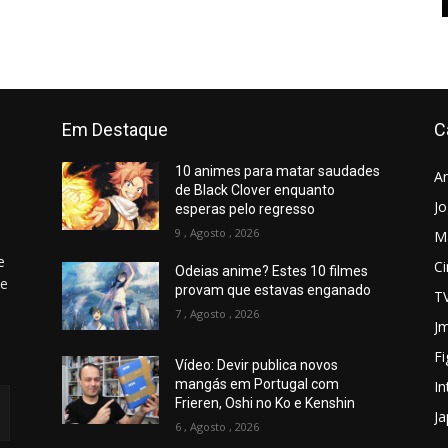
Em Destaque
C
10 animes para matar saudades
A
de Black Clover enquanto
J
esperas pelo regresso
9 , Agosto , 2026
M
e
C
Odeias anime? Estes 10 filmes
 e
provam que estavas enganado
T
7 , Agosto , 2026
Jm
Fi
Vídeo: Devir publica novos
mangás em Portugal com
In
Frieren, Oshi no Ko e Kenshin
J
6 , Agosto , 2026