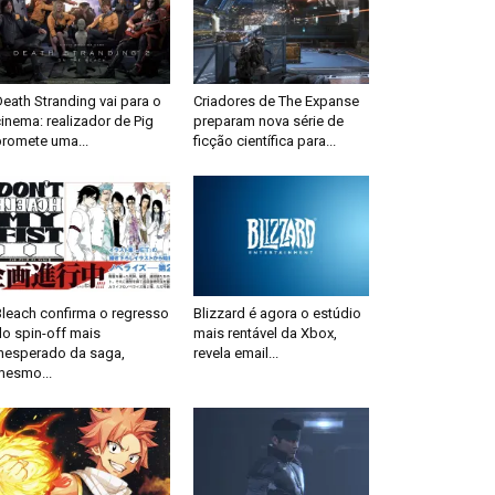
eath Stranding vai para o
Criadores de The Expanse
inema: realizador de Pig
preparam nova série de
promete uma...
ficção científica para...
Bleach confirma o regresso
Blizzard é agora o estúdio
do spin-off mais
mais rentável da Xbox,
inesperado da saga,
revela email...
mesmo...