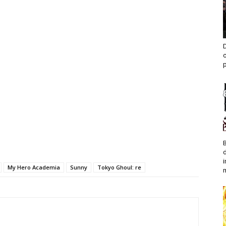
D
c
My Hero Academia
Sunny
Tokyo Ghoul: re