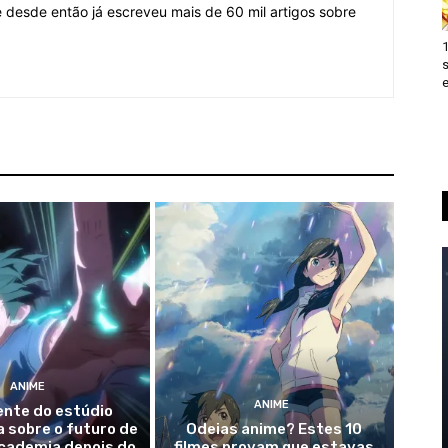
desde então já escreveu mais de 60 mil artigos sobre
e
ANIME
ANIME
ente do estúdio
 sobre o futuro de
Odeias anime? Estes 10
cademia depois do
filmes provam que estavas