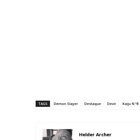
TAGS
Demon Slayer
Destaque
Devir
Kaiju N.º8
Helder Archer