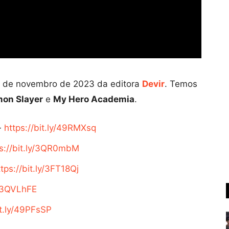
 de novembro de 2023 da editora
Devir
. Temos
on Slayer
e
My Hero Academia
.
➤
https://bit.ly/49RMXsq
ps://bit.ly/3QR0mbM
ttps://bit.ly/3FT18Qj
y/3QVLhFE
it.ly/49PFsSP