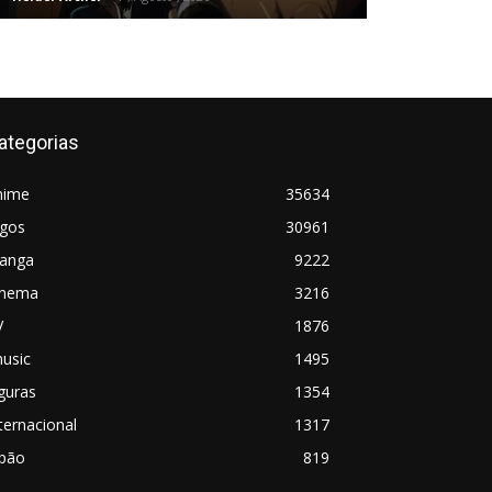
ategorias
nime
35634
ogos
30961
anga
9222
inema
3216
V
1876
usic
1495
guras
1354
ternacional
1317
apão
819