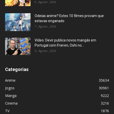
9 , Agosto , 2026
Odeias anime? Estes 10 filmes provam que
estavas enganado
7 , Agosto , 2026
Vídeo: Devir publica novos mangás em
Portugal com Frieren, Oshi no...
6 , Agosto , 2026
Categorias
Anime
35634
Jogos
30961
Manga
9222
Cinema
3216
TV
1876