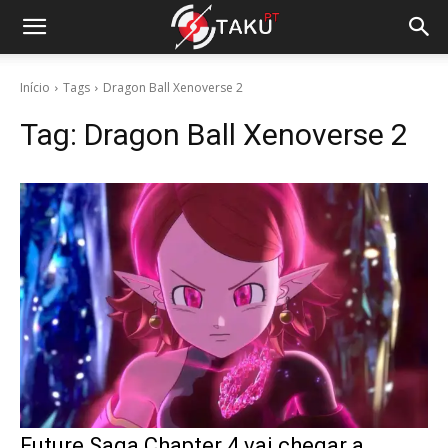
Início
Tags
Dragon Ball Xenoverse 2
Tag:
Dragon Ball Xenoverse 2
Future Saga Chapter 4 vai chegar a