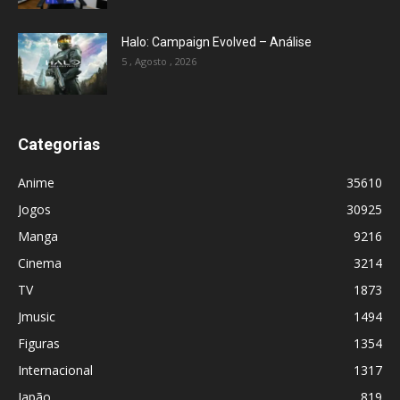
Halo: Campaign Evolved – Análise
5 , Agosto , 2026
Categorias
Anime
35610
Jogos
30925
Manga
9216
Cinema
3214
TV
1873
Jmusic
1494
Figuras
1354
Internacional
1317
Japão
819