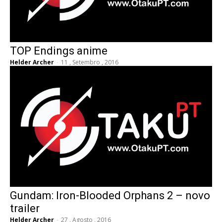
TOP Endings anime
Helder Archer
-
11 , Setembro , 2016
Gundam: Iron-Blooded Orphans 2 – novo
trailer
Helder Archer
-
27 , Agosto , 2016