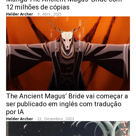
12 milhões de cópias
Helder Archer
-
9 , Abril , 2025
The Ancient Magus’ Bride vai começar a
ser publicado em inglês com tradução
por IA
Helder Archer
-
22 , Dezembro , 2023