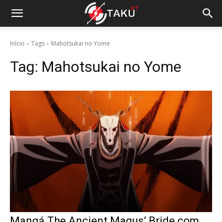
Início
Tags
Mahotsukai no Yome
Tag:
Mahotsukai no Yome
Mangá The Ancient Magus’ Bride com