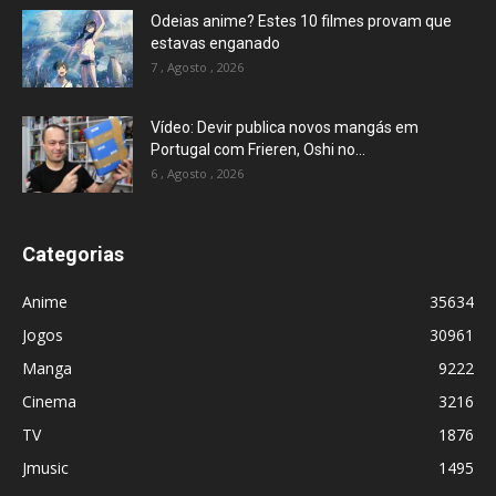
Odeias anime? Estes 10 filmes provam que
estavas enganado
7 , Agosto , 2026
Vídeo: Devir publica novos mangás em
Portugal com Frieren, Oshi no...
6 , Agosto , 2026
Categorias
Anime
35634
Jogos
30961
Manga
9222
Cinema
3216
TV
1876
Jmusic
1495