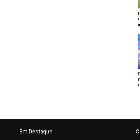
F
r
i
D
m
r
Em Destaque
C