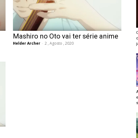
Mashiro no Oto vai ter série anime
d
Helder Archer
-
2 , Agosto , 2020
j
e
s