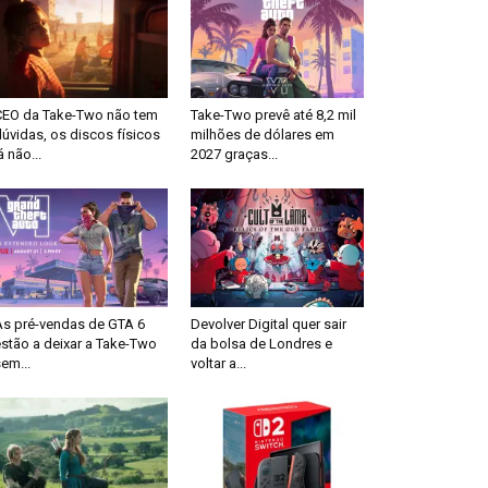
CEO da Take-Two não tem
Take-Two prevê até 8,2 mil
úvidas, os discos físicos
milhões de dólares em
á não...
2027 graças...
As pré-vendas de GTA 6
Devolver Digital quer sair
stão a deixar a Take-Two
da bolsa de Londres e
em...
voltar a...