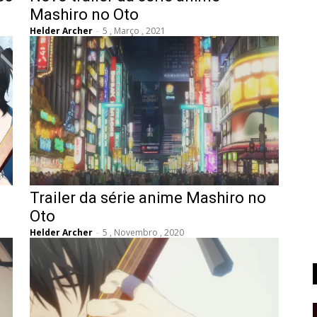
Mashiro no Oto
Helder Archer
-
5 , Março , 2021
Trailer da série anime Mashiro no
Oto
Helder Archer
-
5 , Novembro , 2020