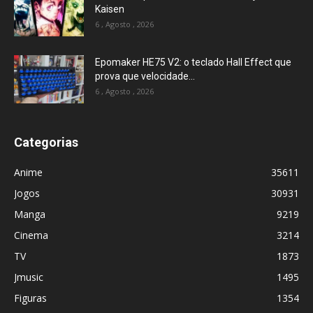
Kaisen
6 , Agosto , 2026
Epomaker HE75 V2: o teclado Hall Effect que
prova que velocidade...
6 , Agosto , 2026
Categorias
Anime
35611
Jogos
30931
Manga
9219
Cinema
3214
TV
1873
Jmusic
1495
Figuras
1354