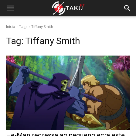
Início
Tags
Tiffany Smith
Tag:
Tiffany Smith
He-Man regressa ao pequeno ecrã este