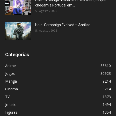
chegam a Portugal em...
5 , Agosto , 2026
Halo: Campaign Evolved – Análise
5 , Agosto , 2026
Categorias
Anime
35610
Jogos
30923
Manga
9214
Cinema
3214
TV
1873
Jmusic
1494
Figuras
1354