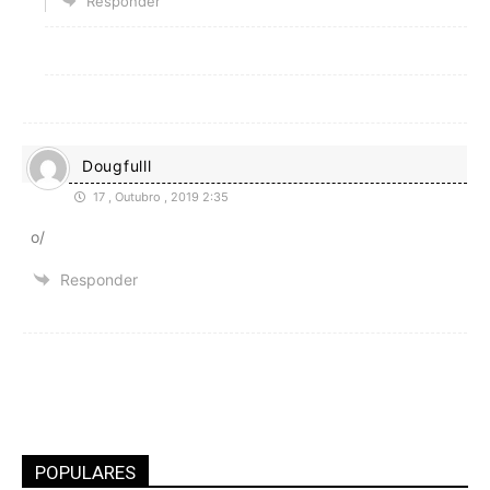
Responder
Dougfulll
17 , Outubro , 2019 2:35
o/
Responder
POPULARES