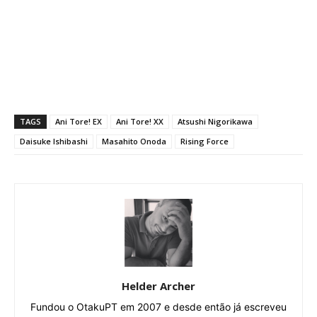
TAGS
Ani Tore! EX
Ani Tore! XX
Atsushi Nigorikawa
Daisuke Ishibashi
Masahito Onoda
Rising Force
Helder Archer
Fundou o OtakuPT em 2007 e desde então já escreveu