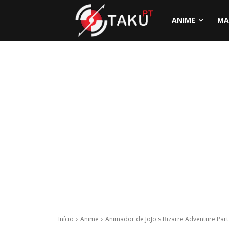
ANIME
MA
Início
Anime
Animador de JoJo's Bizarre Adventure Part 