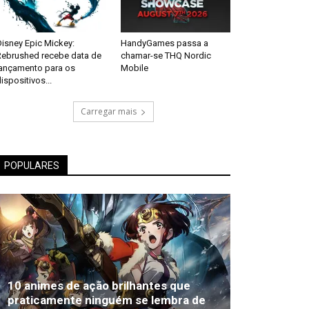
isney Epic Mickey:
HandyGames passa a
Rebrushed recebe data de
chamar-se THQ Nordic
lançamento para os
Mobile
ispositivos...
Carregar mais
POPULARES
10 animes de ação brilhantes que
praticamente ninguém se lembra de