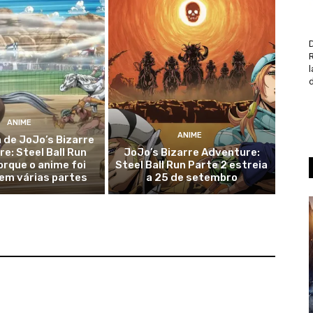
D
d
ANIME
ANIME
 de JoJo’s Bizarre
e: Steel Ball Run
JoJo’s Bizarre Adventure:
orque o anime foi
Steel Ball Run Parte 2 estreia
 em várias partes
a 25 de setembro