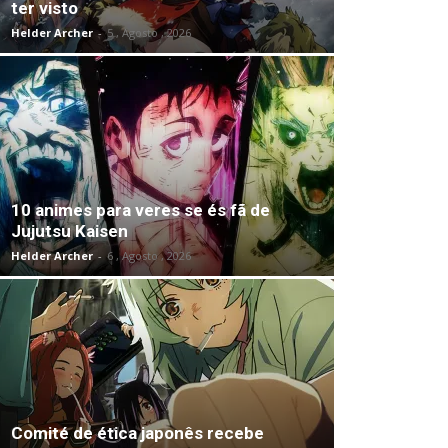
ter visto
Helder Archer
-
5 , Agosto , 2026
10 animes para veres se és fã de
Jujutsu Kaisen
Helder Archer
-
6 , Agosto , 2026
Comité de ética japonês recebe