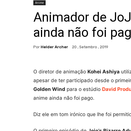
Anime
Animador de JoJo
ainda não foi pa
Por
Helder Archer
20 , Setembro , 2019
O diretor de animação
Kohei Ashiya
util
apesar de ter participado desde o prime
Golden Wind
para o estúdio
David Prod
anime ainda não foi pago.
Diz ele em tom irónico que lhe foi permitid
O primeiro episódio de
Jojo’s Bizarre Ad