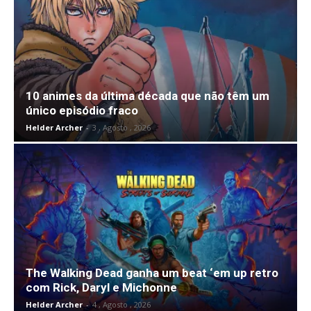
10 animes da última década que não têm um
único episódio fraco
Helder Archer
-
3 , Agosto , 2026
The Walking Dead ganha um beat ‘em up retro
com Rick, Daryl e Michonne
Helder Archer
-
4 , Agosto , 2026