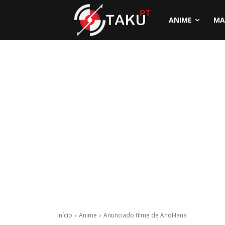
ANIME
MA
Início
Anime
Anunciado filme de AnoHana