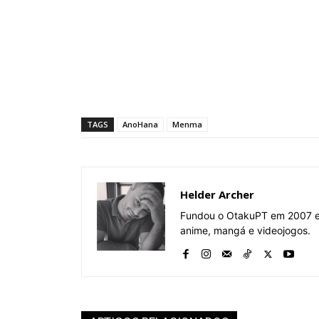
TAGS
AnoHana
Menma
Helder Archer
Fundou o OtakuPT em 2007 e 
anime, mangá e videojogos.