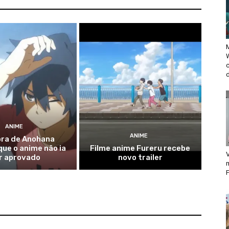
M
d
ANIME
ANIME
ora de Anohana
ue o anime não ia
Filme anime Fureru recebe
V
r aprovado
novo trailer
F