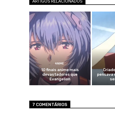
ARTIGOS RELACIONADOS
ANIME
10 finais anime mais
Criad
devastadores que
pensava q
Evangelion
se
7 COMENTÁRIOS