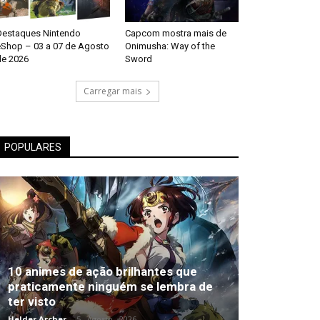
Destaques Nintendo
Capcom mostra mais de
eShop – 03 a 07 de Agosto
Onimusha: Way of the
de 2026
Sword
Carregar mais
POPULARES
10 animes de ação brilhantes que
praticamente ninguém se lembra de
ter visto
Helder Archer
-
5 , Agosto , 2026