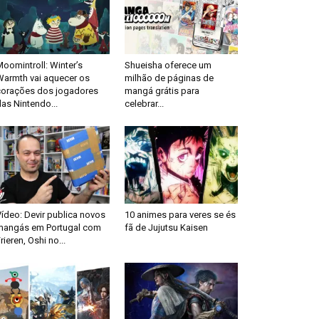
oomintroll: Winter’s
Shueisha oferece um
Warmth vai aquecer os
milhão de páginas de
corações dos jogadores
mangá grátis para
as Nintendo...
celebrar...
ídeo: Devir publica novos
10 animes para veres se és
mangás em Portugal com
fã de Jujutsu Kaisen
rieren, Oshi no...