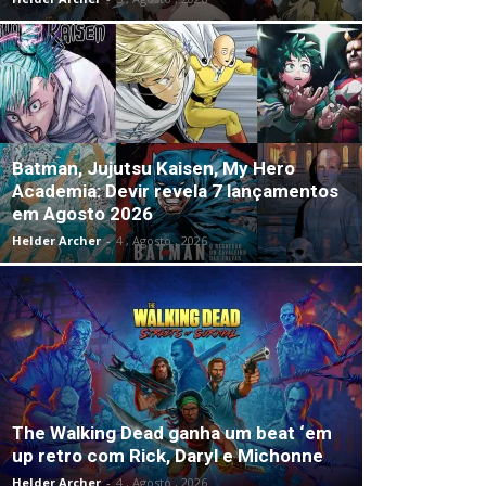
Batman, Jujutsu Kaisen, My Hero
Academia: Devir revela 7 lançamentos
em Agosto 2026
Helder Archer
-
4 , Agosto , 2026
The Walking Dead ganha um beat ‘em
up retro com Rick, Daryl e Michonne
Helder Archer
-
4 , Agosto , 2026