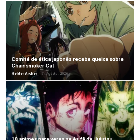
Comité de ética japonês recebe queixa sobre
Chainsmoker Cat
Helder Archer
-
7 , Agosto , 2026
10 animes para veres se és fã de Jujutsu